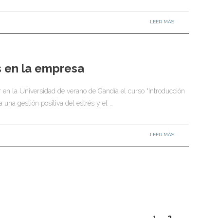
LEER MÁS
s en la empresa
r en la Universidad de verano de Gandía el curso “Introducción
 una gestión positiva del estrés y el …
LEER MÁS
1
2