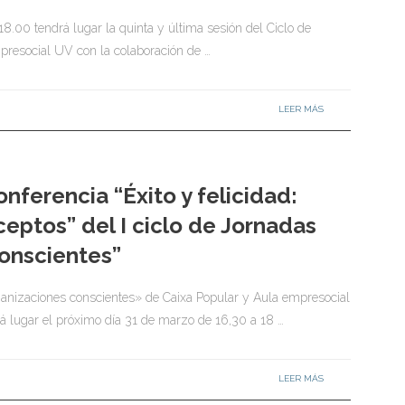
18.00 tendrá lugar la quinta y última sesión del Ciclo de
presocial UV con la colaboración de …
LEER MÁS
onferencia “Éxito y felicidad:
eptos” del I ciclo de Jornadas
onscientes”
ganizaciones conscientes» de Caixa Popular y Aula empresocial
rá lugar el próximo día 31 de marzo de 16,30 a 18 …
LEER MÁS