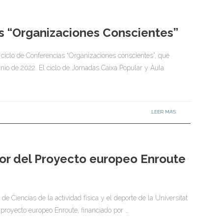
as “Organizaciones Conscientes”
 ciclo de Conferencias “Organizaciones conscientes”, que
nio de 2022. El ciclo de Jornadas Caixa Popular y Aula
LEER MÁS
or del Proyecto europeo Enroute
de Ciencias de la actividad física y el deporte de la Universitat
l proyecto europeo Enroute, financiado por …