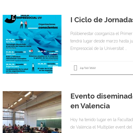
I Ciclo de Jornad
Polibienestar coorganiza el Primer
tendrá lugar desde marzo hasta ju
Empresocial de la Universitat …
24/02/2022
Evento diseminad
en Valencia
Hoy ha tenido lugar en la Facultad 
de València el Multiplier event de