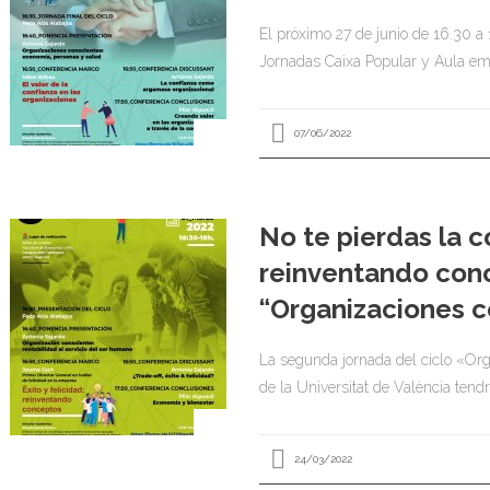
El próximo 27 de junio de 16.30 a 
Jornadas Caixa Popular y Aula em
07/06/2022
No te pierdas la c
reinventando conc
“Organizaciones c
La segunda jornada del ciclo «Or
de la Universitat de València tend
24/03/2022