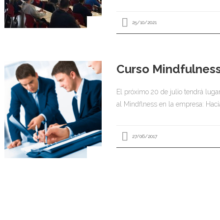
25/10/2021
Curso Mindfulnes
El próximo 20 de julio tendrá luga
al Mindflness en la empresa: Hacia
27/06/2017