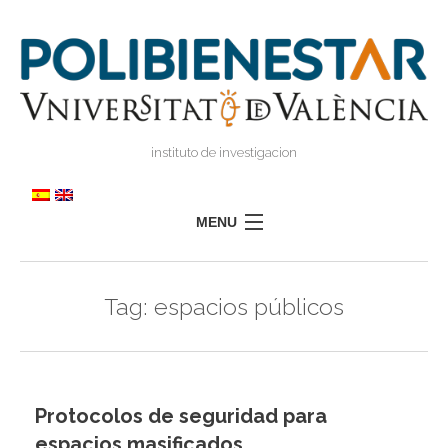
instituto de investigacion
MENU
POLIBIENESTAR
Tag:
espacios públicos
EQUIPO
FORMACIÓN
INVESTIGACIÓN
I
Protocolos de seguridad para
TRANSFERENCIA
I
I
espacios masificados
PRENSA