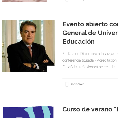
Evento abierto co
General de Univer
Educación
El día 2 de Diciembre a las 12,00 
conferencia titulada «Acreditación 
Español», reflexionará acerca de l
20/10/2016
Curso de verano “M