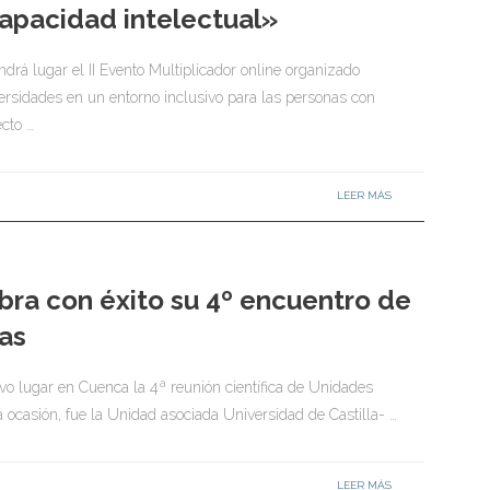
apacidad intelectual»
drá lugar el II Evento Multiplicador online organizado
rsidades en un entorno inclusivo para las personas con
ecto …
LEER MÁS
ebra con éxito su 4º encuentro de
as
vo lugar en Cuenca la 4ª reunión científica de Unidades
a ocasión, fue la Unidad asociada Universidad de Castilla- …
LEER MÁS