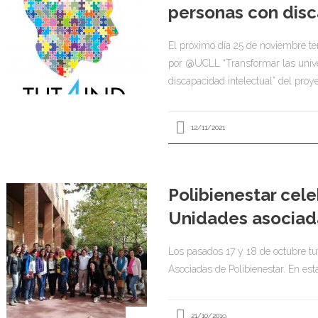
personas con disc
El próximo día 25 de noviembre ten
por @UCLL “Transformar las unive
discapacidad intelectual” del proy
12/11/2021
Polibienestar cel
Unidades asociad
Los pasados 17 y 18 de octubre tu
Asociadas de Polibienestar. En est
21/10/2019