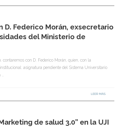
n D. Federico Morán, exsecretario
sidades del Ministerio de
h. contaremos con D. Federico Morán, quien, con la
institucional: asignatura pendiente del Sistema Universitario
a …
LEER MÁS
arketing de salud 3.0” en la UJI