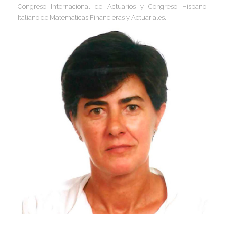
Congreso Internacional de Actuarios y Congreso Hispano-
I
I
Italiano de Matemáticas Financieras y Actuariales.
I
I
I
I
I
I
I
I
I
I
I
I
I
I