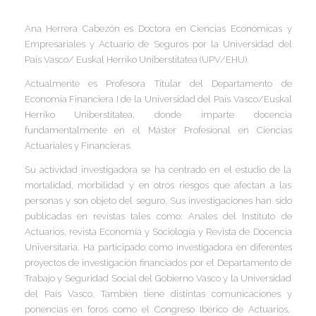
I
Ana Herrera Cabezón es Doctora en Ciencias Económicas y
I
I
Empresariales y Actuario de Seguros por la Universidad del
País Vasco/ Euskal Herriko Uniberstitatea (UPV/EHU).
I
I
I
Actualmente es Profesora Titular del Departamento de
I
Economía Financiera I de la Universidad del País Vasco/Euskal
Herriko Uniberstitatea, donde imparte docencia
I
fundamentalmente en el Máster Profesional en Ciencias
Í
Actuariales y Financieras.
I
Su actividad investigadora se ha centrado en el estudio de la
I
I
mortalidad, morbilidad y en otros riesgos que afectan a las
I
I
I
personas y son objeto del seguro. Sus investigaciones han sido
,
I
publicadas en revistas tales como: Anales del Instituto de
I
I
I
Actuarios, revista Economía y Sociología y Revista de Docencia
I
I
Universitaria. Ha participado como investigadora en diferentes
proyectos de investigación financiados por el Departamento de
I
I
Trabajo y Seguridad Social del Gobierno Vasco y la Universidad
I
I
del País Vasco. También tiene distintas comunicaciones y
I
I
ponencias en foros como el Congreso Ibérico de Actuarios,
I