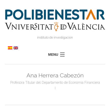
instituto de investigacion
MENU
POLIBIENESTAR
Ana Herrera Cabezón
EQUIPO
Profesora Titular del Departamento de Economía Financiera
FORMACIÓN
I
INVESTIGACIÓN
I
TRANSFERENCIA
I
I
PRENSA