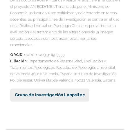
de las doctoras Rosa Mª Baños y Marta Miragall y enmarcada en
I
el proyecto AN-BODYMENT financiado por el Ministerio de
I
I
Economía, Industria y Competitividad y colaborando en tareas
docentes. Su principal línea de investigación se centra en el uso
de la Realidad Virtual en Psicología Clínica, especialmente, la
I
evaluación y el tratamiento de las alteraciones de la imagen
I
I
I
corporal asociadas con los trastornos alimentarios.
I
emocionales.
I
ORCID
: 0000-0003-3149-5555
I
Filiación
: Departamento de Personalidad, Evaluación y
I
Tratamientos Psicológicos, Facultad de Psicología, Universitat
de València 46010 Valencia, España; Instituto de investigación
I
Polibienestar, Universitat de València 46022 Valencia, España
I
I
Grupo de investigación Labpsitec
I
I