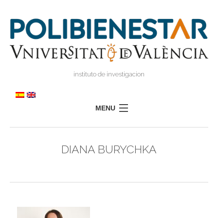
instituto de investigacion
MENU
POLIBIENESTAR
DIANA BURYCHKA
EQUIPO
FORMACIÓN
INVESTIGACIÓN
I
TRANSFERENCIA
I
I
PRENSA