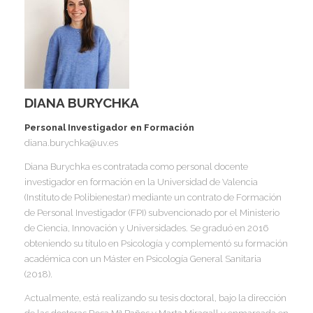
I
I
I
I
I
I
I
DIANA BURYCHKA
I
Personal Investigador en Formación
Í
diana.burychka@uv.es
I
Diana Burychka es contratada como personal docente
I
I
investigador en formación en la Universidad de Valencia
I
I
I
(Instituto de Polibienestar) mediante un contrato de Formación
,
I
de Personal Investigador (FPI) subvencionado por el Ministerio
I
I
I
de Ciencia, Innovación y Universidades. Se graduó en 2016
I
I
obteniendo su título en Psicología y complementó su formación
académica con un Máster en Psicología General Sanitaria
I
(2018).
I
I
I
I
I
Actualmente, está realizando su tesis doctoral, bajo la dirección
I