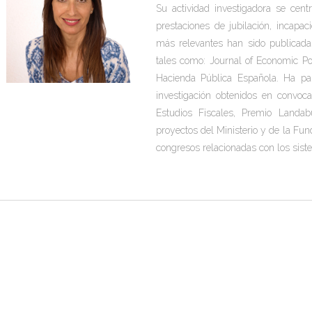
Su actividad investigadora se cent
prestaciones de jubilación, incapac
más relevantes han sido publicadas
tales como: Journal of Economic Po
Hacienda Pública Española. Ha pa
investigación obtenidos en convocat
Estudios Fiscales, Premio Landa
proyectos del Ministerio y de la Fu
congresos relacionadas con los sis