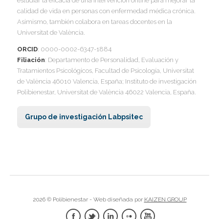
estudiar la eficacia de una intervención online para mejorar la
I
calidad de vida en personas con enfermedad médica crónica.
I
I
Asimismo, también colabora en tareas docentes en la
Universitat de València.
ORCID
: 0000-0002-6347-1884
I
I
I
Filiación
: Departamento de Personalidad, Evaluación y
I
Tratamientos Psicológicos, Facultad de Psicología, Universitat
I
de València 46010 Valencia, España; Instituto de investigación
I
Polibienestar, Universitat de València 46022 Valencia, España.
I
I
Grupo de investigación Labpsitec
I
I
I
I
I
2026 © Polibienestar - Web diseñada por
KAIZEN GROUP