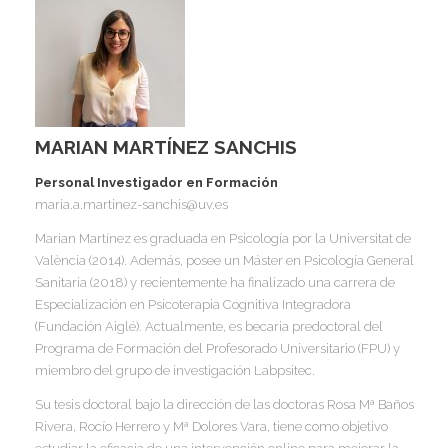
I
I
I
I
I
I
I
MARIAN MARTÍNEZ SANCHIS
I
Personal Investigador en Formación
Í
maria.a.martinez-sanchis@uv.es
I
Marian Martínez es graduada en Psicología por la Universitat de
I
I
València (2014). Además, posee un Máster en Psicología General
I
I
I
Sanitaria (2018) y recientemente ha finalizado una carrera de
,
I
Especialización en Psicoterapia Cognitiva Integradora
I
I
I
(Fundación Aiglé). Actualmente, es becaria predoctoral del
I
I
Programa de Formación del Profesorado Universitario (FPU) y
miembro del grupo de investigación Labpsitec.
I
I
I
Su tesis doctoral bajo la dirección de las doctoras Rosa Mª Baños
I
I
I
Rivera, Rocío Herrero y Mª Dolores Vara, tiene como objetivo
I