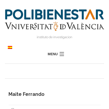
instituto de investigacion
MENU
POLIBIENESTAR
EQUIPO
FORMACIÓN
INVESTIGACIÓN
Maite Ferrando
I
TRANSFERENCIA
I
I
PRENSA