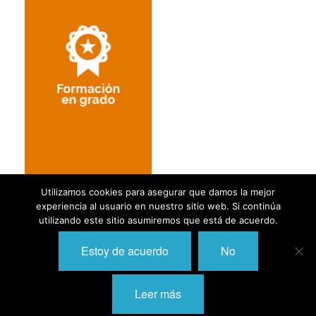
I
I
I
I
I
I
I
I
Í
I
I
I
I
Utilizamos cookies para asegurar que damos la mejor
I
I
experiencia al usuario en nuestro sitio web. Si continúa
,
I
utilizando este sitio asumiremos que está de acuerdo.
I
I
I
I
I
Estoy de acuerdo
No
2026 © Polibienestar - Web diseñada por
KAIZEN GROUP
I
I
I
I
Leer más
I
I
I