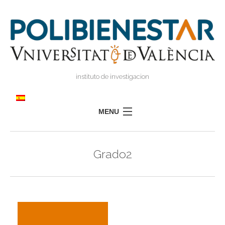
instituto de investigacion
MENU
POLIBIENESTAR
Grado2
EQUIPO
FORMACIÓN
INVESTIGACIÓN
I
TRANSFERENCIA
I
I
PRENSA