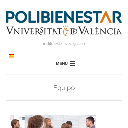
instituto de investigacion
MENU
POLIBIENESTAR
Equipo
EQUIPO
FORMACIÓN
INVESTIGACIÓN
I
TRANSFERENCIA
I
I
PRENSA