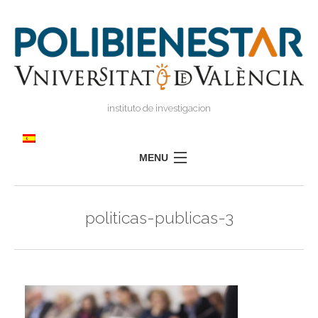
instituto de investigacion
MENU
POLIBIENESTAR
politicas-publicas-3
EQUIPO
FORMACIÓN
INVESTIGACIÓN
I
TRANSFERENCIA
I
I
PRENSA