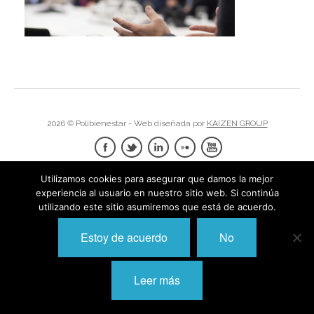
I
I
I
I
I
I
I
2026 © Polibienestar - Web diseñada por
KAIZEN GROUP
I
Í
I
I
I
Utilizamos cookies para asegurar que damos la mejor
I
experiencia al usuario en nuestro sitio web. Si continúa
I
I
utilizando este sitio asumiremos que está de acuerdo.
,
I
I
I
I
Estoy de acuerdo
No
I
I
I
I
Leer más
I
I
I
I
I