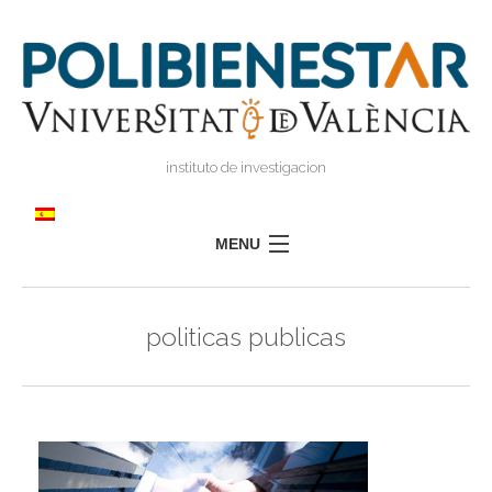
instituto de investigacion
MENU
POLIBIENESTAR
politicas publicas
EQUIPO
FORMACIÓN
INVESTIGACIÓN
I
TRANSFERENCIA
I
I
PRENSA