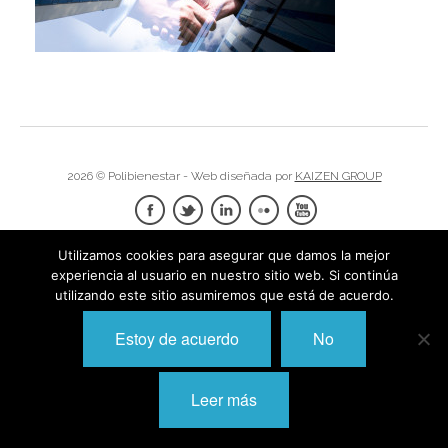
I
I
I
I
I
I
I
2026 © Polibienestar - Web diseñada por
KAIZEN GROUP
I
Í
I
I
I
Utilizamos cookies para asegurar que damos la mejor
I
experiencia al usuario en nuestro sitio web. Si continúa
I
I
utilizando este sitio asumiremos que está de acuerdo.
,
I
I
I
I
Estoy de acuerdo
No
I
I
I
I
Leer más
I
I
I
I
I