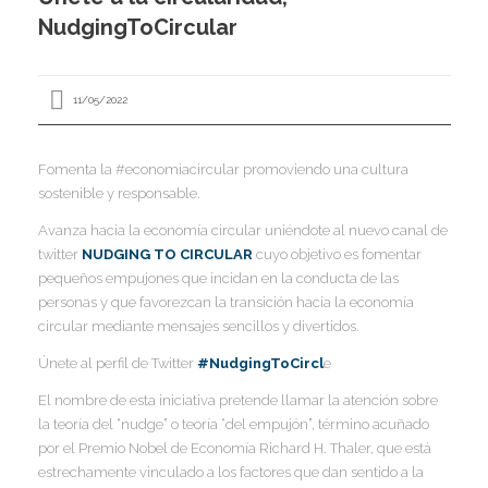
I
NudgingToCircular
I
I
I
11/05/2022
Fomenta la #economiacircular promoviendo una cultura
sostenible y responsable.
I
I
Avanza hacia la economía circular uniéndote al nuevo canal de
I
I
I
twitter
NUDGING TO CIRCULAR
cuyo objetivo es fomentar
I
pequeños empujones que incidan en la conducta de las
,
personas y que favorezcan la transición hacia la economía
I
circular mediante mensajes sencillos y divertidos.
I
I
I
Únete al perfil de Twitter
#NudgingToCircl
e
I
El nombre de esta iniciativa pretende llamar la atención sobre
la teoría del “nudge” o teoría “del empujón”, término acuñado
I
I
I
por el Premio Nobel de Economía Richard H. Thaler, que está
I
I
estrechamente vinculado a los factores que dan sentido a la