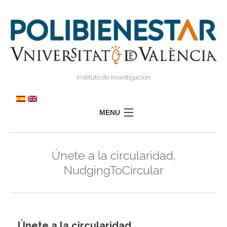
instituto de investigacion
MENU
POLIBIENESTAR
Únete a la circularidad,
TEAM
NudgingToCircular
TRAINING
RESEARCH
I
I
TRANSFER
Únete a la circularidad,
PRESS