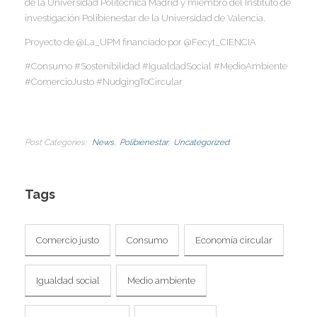
de la Universidad Politécnica Madrid y miembro del Instituto de
I
investigación Polibienestar de la Universidad de Valencia.
Proyecto de @La_UPM financiado por @Fecyt_CIENCIA
#Consumo #Sostenibilidad #IgualdadSocial #MedioAmbiente
#ComercioJusto #NudgingToCircular
Post Categories
News
Polibienestar
Uncategorized
Tags
Comercio justo
Consumo
Economía circular
Igualdad social
Medio ambiente