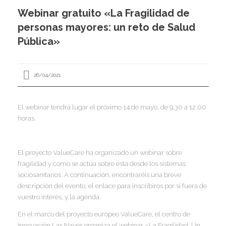
I
Webinar gratuito «La Fragilidad de
personas mayores: un reto de Salud
I
I
Pública»
I
I
I
I
26/04/2021
I
Í
El webinar tendrá lugar el próximo 14 de mayo, de 9.30 a 12.00
I
horas.
I
I
I
I
I
El proyecto ValueCare ha organizado un webinar sobre
,
I
I
I
fragilidad y cómo se actúa sobre ésta desde los sistemas
I
I
sociosanitarios. A continuación, encontraréis una breve
I
descripción del evento, el enlace para inscribiros por si fuera de
I
vuestro interés, y la agenda.
I
I
I
En el marco del proyecto europeo ValueCare, el centro de
I
I
I
Innovación Las Naves organiza el webinar «La Fragilidad: Un