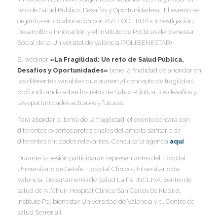
I
reto de Salud Pública, Desafíos y Oportunidades». El evento se
I
organiza en colaboración con KVELOCE I+D+i – Investigación,
I
Desarrollo e Innovación y el Instituto de Políticas de Bienestar
Social de la Universitat de València (POLIBIENESTAR)
I
I
I
El webinar
«La Fragilidad: Un reto de Salud Pública,
I
Desafíos y Oportunidades»
tiene la finalidad de ahondar en
I
las diferentes variables que atañen al concepto de fragilidad,
I
profundizando sobre los retos de Salud Pública, los desafíos y
I
las oportunidades actuales y futuras.
I
Para abordar el tema de la fragilidad, el evento contará con
diferentes expertos profesionales del ámbito sanitario de
I
I
diferentes entidades relevantes. Consulta la agenda
aquí
I
Durante la sesión participarán representantes del Hospital
I
Universitario de Getafe, Hospital Clínico Universitario de
Valencia, Departamento de Salud La Fe, INCLIVA, centro de
salud de Alfahuir, Hospital Clínico San Carlos de Madrid,
I
Instituto Polibienestar Universidad de Valencia y el Centro de
salud Serrería I.