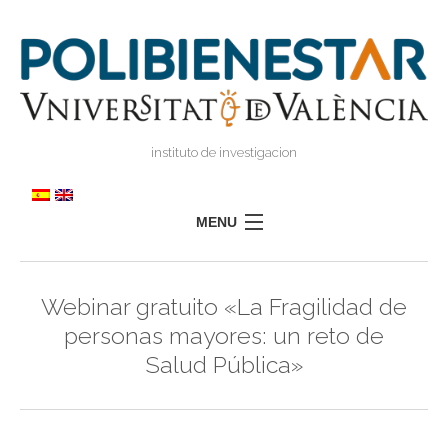
instituto de investigacion
MENU
POLIBIENESTAR
Webinar gratuito «La Fragilidad de
EQUIPO
personas mayores: un reto de
FORMACIÓN
Salud Pública»
INVESTIGACIÓN
I
TRANSFERENCIA
I
I
PRENSA