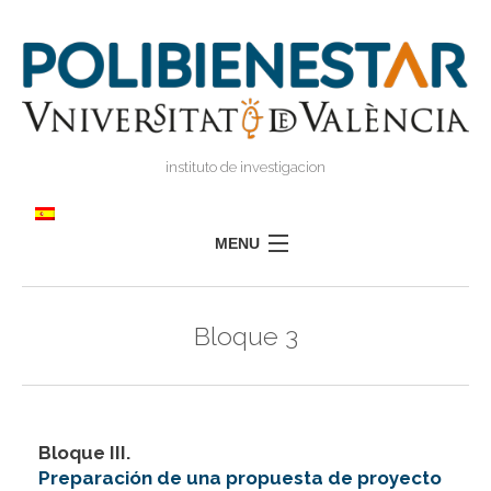
instituto de investigacion
MENU
POLIBIENESTAR
Bloque 3
EQUIPO
FORMACIÓN
INVESTIGACIÓN
I
Bloque III.
TRANSFERENCIA
I
I
Preparación de una propuesta de proyecto
PRENSA