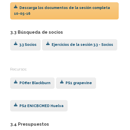
I
I
Descarga los documentos de la sesión completa
I
10-05-16
I
Í
3.3 Búsqueda de socios
I
3.3 Socios
Ejercicios de la sesión 3.3 - Socios
Recursos:
POffer Blackburn
PS1 grapevine
PS2 ENICBCMED Huelva
3.4 Presupuestos