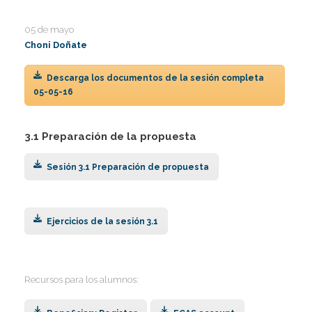
I
05 de mayo
I
I
Choni Doñate
I
I
Descarga los documentos de la sesión completa
I
I
05-05-16
I
3.1 Preparación de la propuesta
Í
I
Sesión 3.1 Preparación de propuesta
I
I
I
I
I
,
I
I
Ejercicios de la sesión 3.1
I
I
I
I
I
I
Recursos para los alumnos:
I
I
I
I
I