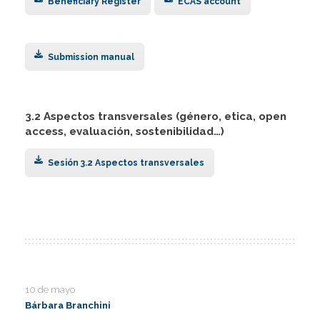
Beneficiary Register
ECAS account
I
I
I
Submission manual
I
I
I
I
I
3.2 Aspectos transversales (género, etica, open
I
access, evaluación, sostenibilidad…)
I
I
Sesión 3.2 Aspectos transversales
I
I
I
I
I
10 de mayo
Bárbara Branchini