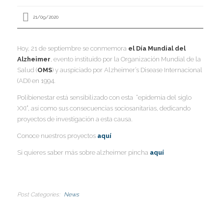
I
I
I
21/09/2020
I
Hoy, 21 de septiembre se conmemora
el Día Mundial del
Alzheimer
, evento instituido por la Organización Mundial de la
Salud (
OMS
) y auspiciado por Alzheimer’s Disease Internacional
(ADI) en 1994.
Polibienestar está sensibilizado con esta “epidemia del siglo
I
I
I
XXI”, así como sus consecuencias sociosanitarias, dedicando
I
I
proyectos de investigación a esta causa.
I
,
Conoce nuestros proyectos
aquí
I
I
Si quieres saber más sobre alzheimer pincha
aquí
I
I
I
Post Categories
News
I
I
I
I
I