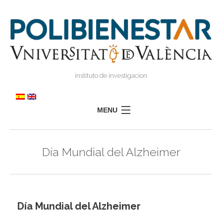
instituto de investigacion
MENU
POLIBIENESTAR
Día Mundial del Alzheimer
TEAM
TRAINING
RESEARCH
I
I
Día Mundial del Alzheimer
TRANSFER
PRESS