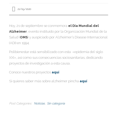
I
21/09/2020
I
I
I
Hoy, 21 de septiembre se conmemora
el Día Mundial del
I
I
Alzheimer
, evento instituido por la Organización Mundial de la
I
Salud (
OMS
) y auspiciado por Alzheimer’s Disease Internacional
(ADI) en 1994.
I
Polibienestar está sensibilizado con esta «epidemia del siglo
Í
XXI», así como sus consecuencias sociosanitarias, dedicando
I
proyectos de investigación a esta causa.
I
I
I
I
Conoce nuestros proyectos
aquí
I
,
I
Si quieres saber más sobre alzheimer pincha
aquí
I
I
I
I
I
I
I
Post Categories
Noticias
Sin categoría
I
I
I
I
I