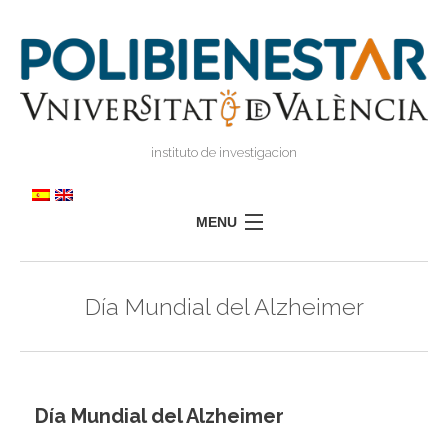
instituto de investigacion
MENU
POLIBIENESTAR
Día Mundial del Alzheimer
EQUIPO
FORMACIÓN
INVESTIGACIÓN
I
Día Mundial del Alzheimer
TRANSFERENCIA
I
I
PRENSA