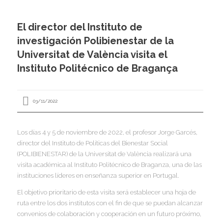
I
I
El director del Instituto de
I
investigación Polibienestar de la
I
I
Universitat de València visita el
I
I
Instituto Politécnico de Bragança
I
Í
03/11/2022
I
I
I
Los días 4 y 5 de noviembre de 2022, el profesor Jorge Garcés,
I
I
I
director del Instituto de Políticas del Bienestar Social
,
I
(POLIBIENESTAR) de la Universitat de València realizará una
I
I
I
visita académica al Instituto Politécnico de Braganza, una de las
I
I
instituciones líderes en enseñanza superior en Portugal.
I
El objetivo prioritario de esta visita será establecer una hoja de
I
I
I
ruta entre los dos institutos con el fin de que se puedan alcanzar
I
I
convenios de colaboración y cooperación en un futuro próximo,
I