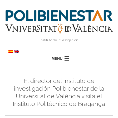
instituto de investigacion
MENU
POLIBIENESTAR
El director del Instituto de
EQUIPO
investigación Polibienestar de la
FORMACIÓN
Universitat de València visita el
INVESTIGACIÓN
Instituto Politécnico de Bragança
I
TRANSFERENCIA
I
I
PRENSA