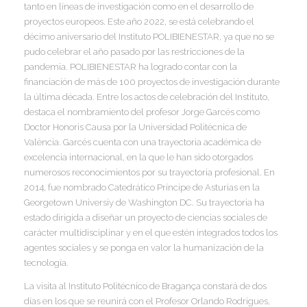
tanto en líneas de investigación como en el desarrollo de
I
I
proyectos europeos. Este año 2022, se está celebrando el
I
décimo aniversario del Instituto POLIBIENESTAR, ya que no se
pudo celebrar el año pasado por las restricciones de la
pandemia. POLIBIENESTAR ha logrado contar con la
I
I
financiación de más de 100 proyectos de investigación durante
I
I
la última década. Entre los actos de celebración del Instituto,
I
destaca el nombramiento del profesor Jorge Garcés como
I
Doctor Honoris Causa por la Universidad Politécnica de
I
València. Garcés cuenta con una trayectoria académica de
I
excelencia internacional, en la que le han sido otorgados
numerosos reconocimientos por su trayectoria profesional. En
I
2014, fue nombrado Catedrático Príncipe de Asturias en la
I
Georgetown Universiy de Washington DC. Su trayectoria ha
I
estado dirigida a diseñar un proyecto de ciencias sociales de
carácter multidisciplinar y en el que estén integrados todos los
I
agentes sociales y se ponga en valor la humanización de la
tecnología.
I
La visita al Instituto Politécnico de Bragança constará de dos
días en los que se reunirá con el Profesor Orlando Rodrigues,