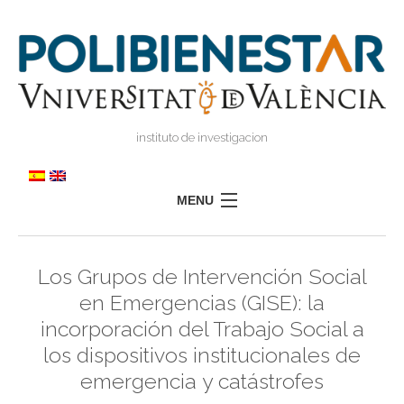
instituto de investigacion
MENU
POLIBIENESTAR
Los Grupos de Intervención Social
EQUIPO
en Emergencias (GISE): la
FORMACIÓN
incorporación del Trabajo Social a
INVESTIGACIÓN
los dispositivos institucionales de
I
TRANSFERENCIA
I
emergencia y catástrofes
I
PRENSA