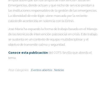
amplia sobre qué son los Grupos de Intervención Social en
I
Emergencias, donde actúan y qué nicho de servicio prestan a
I
I
las instituciones responsables de la gestión de las emergencias.
La idoneidad de este tópic viene marcada por la reciente
catástrofe acontecida en Valencia con la DANA.
I
I
I
José María ha expuesto la forma de trabajo basada en el Manejo
I
de las técnicas de intervención psicosocial en crisis. Este trabajo
I
se sustenta en un contexto de equipo multidisciplinar y el
I
objetivo de transmitir calma y seguridad.
I
Conoce esta publicación
del COTS Sevilla que aborda el
I
tema.
I
I
Post Categories
Eventos abiertos
Noticias
I
I
I