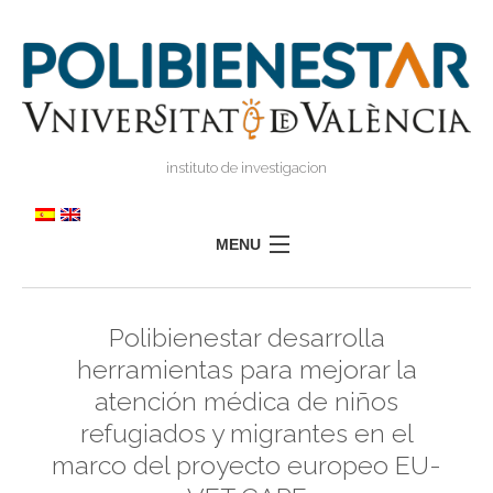
instituto de investigacion
MENU
POLIBIENESTAR
Polibienestar desarrolla
EQUIPO
herramientas para mejorar la
FORMACIÓN
atención médica de niños
INVESTIGACIÓN
refugiados y migrantes en el
I
TRANSFERENCIA
I
marco del proyecto europeo EU-
I
PRENSA