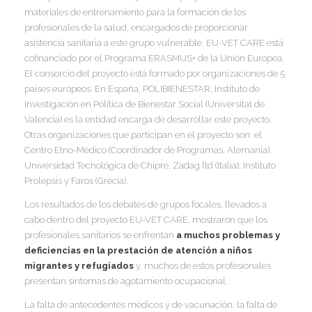
materiales de entrenamiento para la formación de los
I
I
profesionales de la salud, encargados de proporcionar
I
asistencia sanitaria a este grupo vulnerable. EU-VET CARE está
cofinanciado por el Programa ERASMUS+ de la Unión Europea.
I
El consorcio del proyecto está formado por organizaciones de 5
I
I
I
países europeos. En España, POLIBIENESTAR, Instituto de
I
Investigación en Política de Bienestar Social (Universitat de
Valencia) es la entidad encarga de desarrollar este proyecto.
I
Otras organizaciones que participan en el proyecto son: el
I
Centro Etno-Médico (Coordinador de Programas, Alemania),
I
Universidad Tecnológica de Chipre, Zadag ltd (Italia), Instituto
Prolepsis y Faros (Grecia).
I
I
Los resultados de los debates de grupos focales, llevados a
cabo dentro del proyecto EU-VET CARE, mostraron que los
I
profesionales sanitarios se enfrentan
a muchos problemas y
I
deficiencias en la prestación de atención a niños
migrantes y refugiados
y, muchos de estos profesionales
I
presentan síntomas de agotamiento ocupacional.
La falta de antecedentes médicos y de vacunación, la falta de