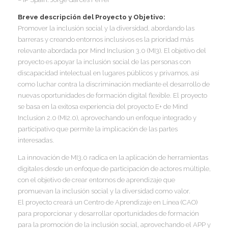
I
I
Breve descripción del Proyecto y Objetivo:
I
Promover la inclusión social y la diversidad, abordando las
barreras y creando entornos inclusivos es la prioridad más
relevante abordada por Mind Inclusion 3.0 (MI3). El objetivo del
I
I
I
proyecto es apoyar la inclusión social de las personas con
I
discapacidad intelectual en lugares públicos y privamos, así
I
como luchar contra la discriminación mediante el desarrollo de
I
nuevas oportunidades de formación digital flexible. El proyecto
I
se basa en la exitosa experiencia del proyecto E+ de Mind
I
Inclusion 2.0 (MI2.0), aprovechando un enfoque integrado y
participativo que permite la implicación de las partes
I
interesadas.
I
La innovación de MI3.0 radica en la aplicación de herramientas
I
digitales desde un enfoque de participación de actores múltiple,
I
con el objetivo de crear entornos de aprendizaje que
promuevan la inclusión social y la diversidad como valor.
I
El proyecto creará un Centro de Aprendizaje en Línea (CAO)
para proporcionar y desarrollar oportunidades de formación
para la promoción de la inclusión social, aprovechando el APP y