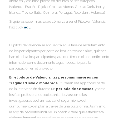
ahora en 7 estudios pilotos en distintos países europeos
I
I
(Valencia, España; Rijeka, Croacia; Atenas, Grecia; Cork/Kerry,
I
Irlanda; Treviso, Italia; Coimbra, Portugal; Róterdam, Holanda).
Si quieres saber más sobre cómo va a ser el Piloto en Valencia
haz click
aquí
I
I
I
I
I
El piloto de Valencia se encuentra en la fase de reclutamiento
I
de los participantes por parte de los Centros de Salud, quienes
I
han citado a los participantes para que firmen el consentimiento
I
informado, como documento legal necesario para la
participación en el proyecto.
I
I
En el piloto de Valencia, las personas mayores con
fragilidad leve o moderada
utilizarán esa app como parte
I
de la intervención durante un
periodo de 12
meses
, y tanto
I
los/las profesionales socio sanitarios/as como las
investigadoras podrán realizar el seguimiento del
I
cumplimiento del plan a través de una plataforma. Asimismo,
la app de pacientes incluye un coach virtual que establecerá
diálogos interactivos con ellos para hacerles sugerencias,