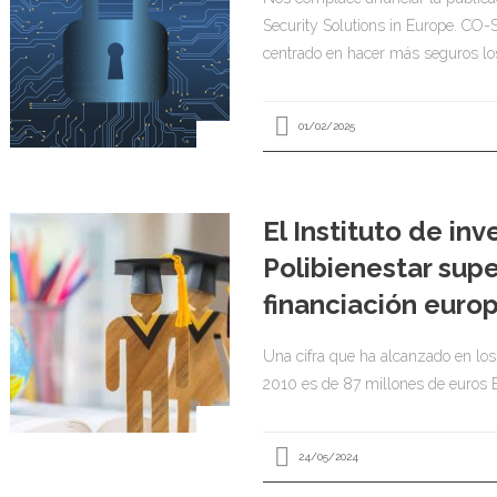
Security Solutions in Europe. CO
centrado en hacer más seguros lo
01/02/2025
El Instituto de in
Polibienestar supe
financiación europ
Una cifra que ha alcanzado en los 
2010 es de 87 millones de euros El
24/05/2024