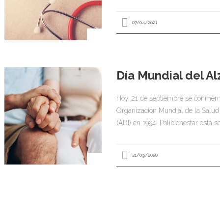
07/04/2021
Día Mundial del A
Hoy, 21 de septiembre se conmemor
Organización Mundial de la Salud
(ADI) en 1994. Polibienestar está s
21/09/2020