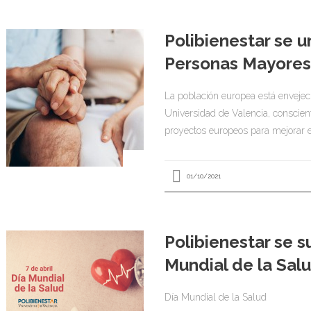
Polibienestar se u
Personas Mayore
La población europea está envejecie
Universidad de Valencia, conscient
proyectos europeos para mejorar e
01/10/2021
Polibienestar se s
Mundial de la Sal
Día Mundial de la Salud