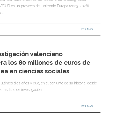
-SECUR es un proyecto de Horizonte Europa (2023-2026)
s …
LEER MÁS
vestigación valenciano
ra los 80 millones de euros de
ea en ciencias sociales
últimos diez años y que, en el conjunto de su historia, desde
 instituto de investigación …
LEER MÁS