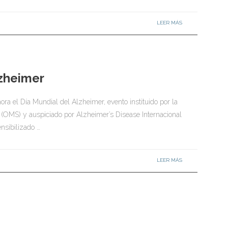
LEER MÁS
lzheimer
a el Día Mundial del Alzheimer, evento instituido por la
 (OMS) y auspiciado por Alzheimer’s Disease Internacional
ensibilizado …
LEER MÁS