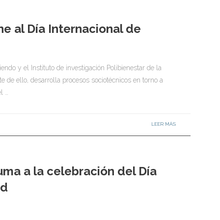
ne al Día Internacional de
s
ndo y el Instituto de investigación Polibienestar de la
e de ello, desarrolla procesos sociotécnicos en torno a
l …
LEER MÁS
uma a la celebración del Día
ud