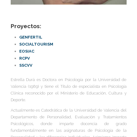
I
I
I
Proyectos:
I
I
I
GENFERTIL
I
SOCIALTOURISM
I
EOSIAC
I
RCPV
I
SSCVV
I
Estrella Durá es Doctora en Psicología por la Universidad de
I
I
Valencia (1989) y tiene el Título de especialista en Psicología
Clínica reconocido por el Ministerio de Educación, Cultura y
I
Deporte.
I
Actualmente es Catedrática de la Universidad de Valencia del
Departamento de Personalidad, Evaluación y Tratamientos
I
Psicológicos, donde imparte docencia de grado
fundamentalmente en las asignaturas de Psicología de la