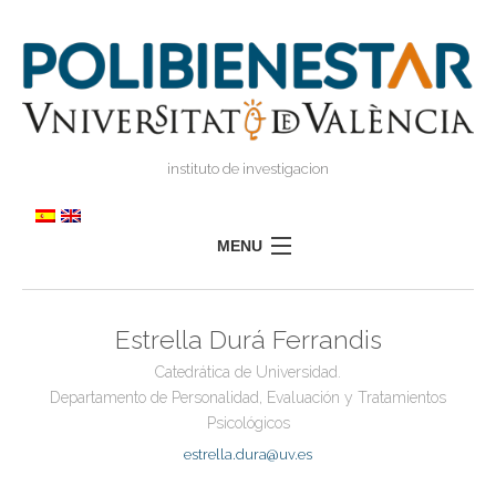
instituto de investigacion
MENU
POLIBIENESTAR
Estrella Durá Ferrandis
EQUIPO
Catedrática de Universidad.
FORMACIÓN
Departamento de Personalidad, Evaluación y Tratamientos
INVESTIGACIÓN
Psicológicos
I
estrella.dura@uv.es
TRANSFERENCIA
I
I
PRENSA